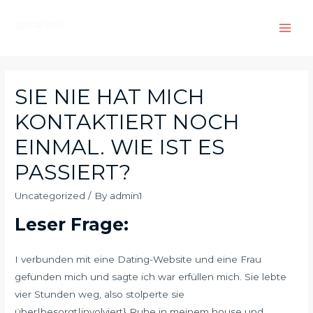
Skip
to
Main
content
Men
SIE NIE HAT MICH
KONTAKTIERT NOCH
EINMAL. WIE IST ES
PASSIERT?
Uncategorized
/ By
admin1
Leser Frage:
I verbunden mit eine Dating-Website und eine Frau
gefunden mich und sagte ich war erfüllen mich. Sie lebte
vier Stunden weg, also stolperte sie
über|besorgt|involviert} Ruhe in meinem house und