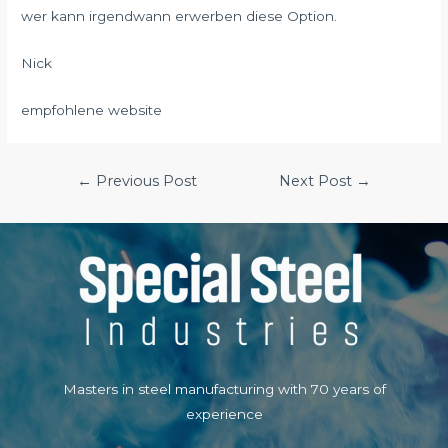
wer kann irgendwann erwerben diese Option.
Nick
empfohlene website
Post
←
Previous Post
Next Post
→
navigation
Masters in steel manufacturing with 70 years of
experience