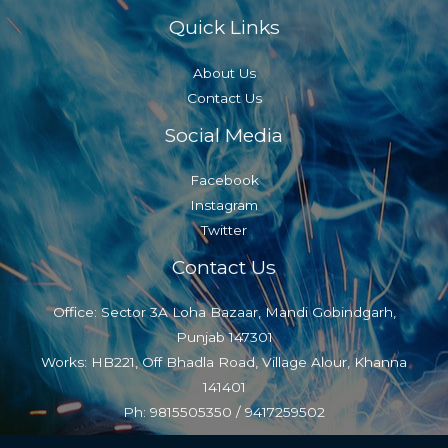
Quick Links
About Us
Contact Us
Social Media
Facebook
Instagram
Twitter
Contact Us
Office: Sector 3A Loha Bazaar, Mandi Gobindgarh,
Punjab 147301
Works: HB221, Off Bhadla Road, Village Alour, Khanna
141401
Ph: 9815505350 / 9417259502