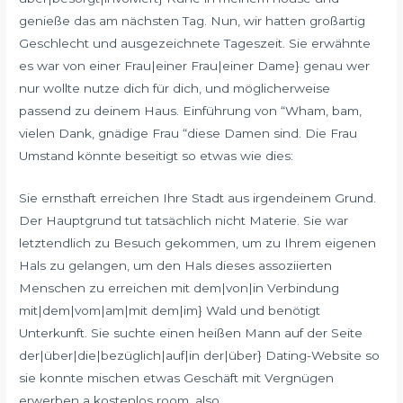
genieße das am nächsten Tag. Nun, wir hatten großartig
Geschlecht und ausgezeichnete Tageszeit. Sie erwähnte
es war von einer Frau|einer Frau|einer Dame} genau wer
nur wollte nutze dich für dich, und möglicherweise
passend zu deinem Haus. Einführung von “Wham, bam,
vielen Dank, gnädige Frau “diese Damen sind. Die Frau
Umstand könnte beseitigt so etwas wie dies:
Sie ernsthaft erreichen Ihre Stadt aus irgendeinem Grund.
Der Hauptgrund tut tatsächlich nicht Materie. Sie war
letztendlich zu Besuch gekommen, um zu Ihrem eigenen
Hals zu gelangen, um den Hals dieses assoziierten
Menschen zu erreichen mit dem|von|in Verbindung
mit|dem|vom|am|mit dem|im} Wald und benötigt
Unterkunft. Sie suchte einen heißen Mann auf der Seite
der|über|die|bezüglich|auf|in der|über} Dating-Website so
sie konnte mischen etwas Geschäft mit Vergnügen
erwerben a kostenlos room, also.