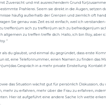
t, mit Zuversicht und mit ausreichendem Grund für|zusamm
timmte Prahlerei. Seem sie direkt in die Augen, setzen d
mrisse häufig außerhalb der Grenzen und ziemlich oft hande
gen Sie genau was Zeit es ist einfach, weil ich verstanden e
 zu treffen|um sich zu treffen|um sich zu befriedigen|um s
h allgemein zu treffen treffe dich. Hallo, ich bin Roy, aber 
oy. “
r als du glaubst, und einmal du gegründet, dass erste Komm
 tun ist, eine Telefonnummer, einen Namen zu finden das M
en|um|das Gespräch in a mehr private Einstellung. Kontak
ie das Situation wächst gut für persönlich Diskussion, du w
sen, mehr zu erfahren, mehr über die Frau zu erfahren, ind
chten. Hier ist aufgeführt eine andere Sache Ich wette erk
.