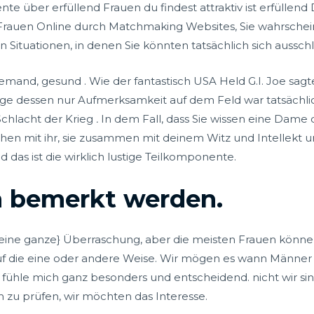
e über erfüllend Frauen du findest attraktiv ist erfüllend 
Frauen Online durch Matchmaking Websites, Sie wahrschein
 Situationen, in denen Sie könnten tatsächlich sich ausschl
mand, gesund . Wie der fantastisch USA Held G.I. Joe sagt
nge dessen nur Aufmerksamkeit auf dem Feld war tatsächlich
Schlacht der Krieg
.
In dem Fall, dass Sie wissen eine Dame d
hen mit ihr, sie zusammen mit deinem Witz und Intellekt un
nd das ist die wirklich lustige Teilkomponente.
n bemerkt werden.
eine ganze} Überraschung, aber die meisten Frauen könne
uf die eine oder andere Weise. Wir mögen es wann Männer
 fühle mich ganz besonders und entscheidend. nicht wir si
h zu prüfen, wir möchten das Interesse.