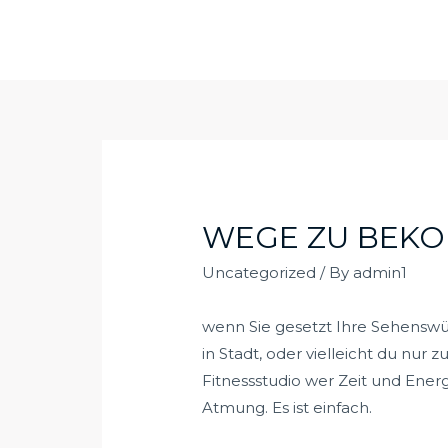
Skip
to
content
WEGE ZU BEKO
Uncategorized
/ By
admin1
wenn Sie gesetzt Ihre Sehenswü
in Stadt, oder vielleicht du nu
Fitnessstudio wer Zeit und Energ
Atmung. Es ist einfach.