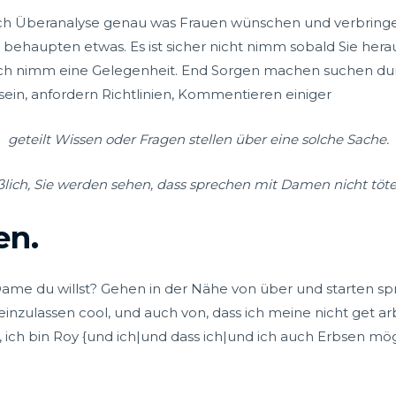
lich Überanalyse genau was Frauen wünschen und verbringe
ur behaupten etwas. Es ist sicher nicht nimm sobald Sie h
 nimm eine Gelegenheit. End Sorgen machen suchen du
ein, anfordern Richtlinien, Kommentieren einiger
geteilt Wissen oder Fragen stellen über eine solche Sache.
ßlich, Sie werden sehen, dass sprechen mit Damen nicht töten
en.
ame du willst? Gehen in der Nähe von über und starten spre
 einzulassen cool, und auch von, dass ich meine nicht get arbe
, ich bin Roy {und ich|und dass ich|und ich auch Erbsen möge