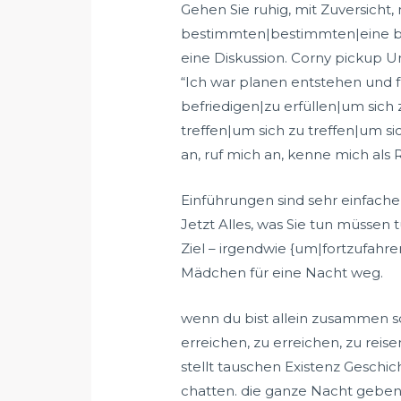
Gehen Sie ruhig, mit Zuversich
bestimmten|bestimmten|eine bes
eine Diskussion. Corny pickup U
“Ich war planen entstehen und fra
befriedigen|zu erfüllen|um sich
treffen|um sich zu treffen|um sic
an, ruf mich an, kenne mich als R
Einführungen sind sehr einfache
Jetzt Alles, was Sie tun müssen
Ziel – irgendwie {um|fortzufahr
Mädchen für eine Nacht weg.
wenn du bist allein zusammen sow
erreichen, zu erreichen, zu rei
stellt tauschen Existenz Geschi
chatten. die ganze Nacht geben