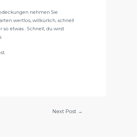
n Abdeckungen nehmen Sie
n wertlos, willkürlich, schnell
o etwas . Schnell, du wirst
.
st.
Next Post
→