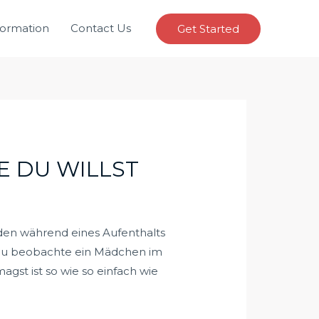
formation
Contact Us
Get Started
E DU WILLST
den während eines Aufenthalts
er du beobachte ein Mädchen im
agst ist so wie so einfach wie