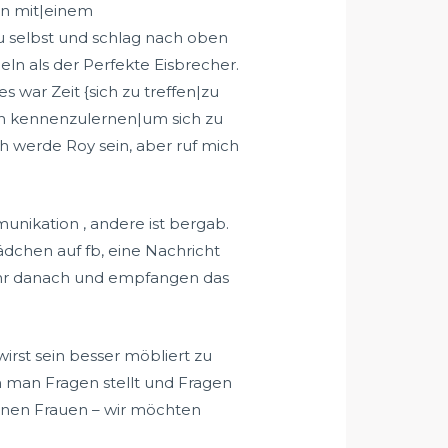
en mit|einem
u selbst und schlag nach oben
ln als der Perfekte Eisbrecher.
s war Zeit {sich zu treffen|zu
ich kennenzulernen|um sich zu
ich werde Roy sein, aber ruf mich
unikation , andere ist bergab.
ädchen auf fb, eine Nachricht
t ihr danach und empfangen das
irst sein besser möbliert zu
em man Fragen stellt und Fragen
ennen Frauen – wir möchten