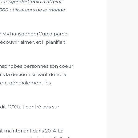
MyTransgenderCupid a atteint
 000 utilisateurs de le monde
pelé MyTransgenderCupid parce
vrir aimer, et il planifiait
ransphobes personnes son coeur
s la décision suivant donc là
aient généralement les
it. “C’était centré
avis sur
t maintenant dans 2014. La