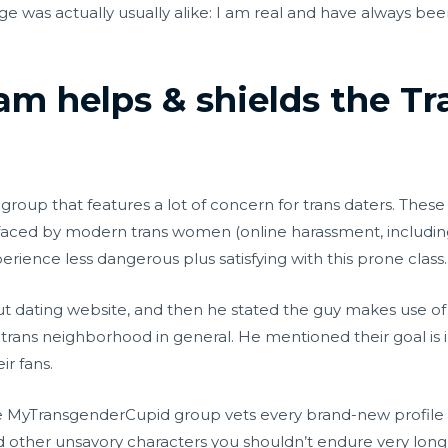
was actually usually alike: I am real and have always been 
eam helps & shields the Tr
roup that features a lot of concern for trans daters. Thes
ced by modern trans women (online harassment, including), 
rience less dangerous plus satisfying with this prone class.
ut dating website, and then he stated the guy makes use o
trans neighborhood in general. He mentioned their goal i
ir fans.
the MyTransgenderCupid group vets every brand-new profile
d other unsavory characters you shouldn’t endure very lon