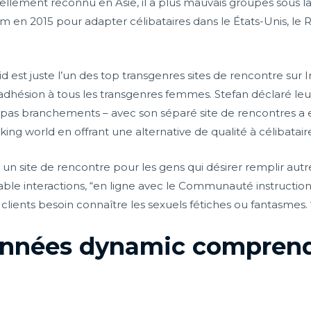
ellement reconnu en Asie, il a plus mauvais groupes sous la
en 2015 pour adapter célibataires dans le États-Unis, le 
est juste l’un des top transgenres sites de rencontre sur I
t adhésion à tous les transgenres femmes. Stefan déclaré leur
e pas branchements – avec son séparé site de rencontres a 
ing world en offrant une alternative de qualité à célibatair
 un site de rencontre pour les gens qui désirer remplir aut
le interactions, “en ligne avec le Communauté instructions
t clients besoin connaître les sexuels fétiches ou fantasmes. 
onnées dynamic comprend 