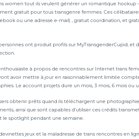
ns women tout ils veulent générer un romantique hookup – 
ment gratuit pour tous transgenre femmes. Ces célibataires 
book ou une adresse e-mail) , gratuit coordination, et grat
personnes ont produit profils sur MyTransgenderCupid, et do
ction.
nthousiaste à propos de rencontres sur Internet trans femm
 vont avoir mettre à jour en raisonnablement limitée comp
phies. Le account projets dure un mois, 3 mois, 6 mois ou u
s obtenir prêts quand ils téléchargent une photographie, m
nts, ainsi que sont capables d’utiliser ces crédits transme
le spotlight pendant une semaine.
inettes jeux et la maladresse de trans rencontres en ligne 