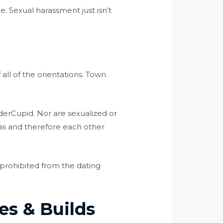
e. Sexual harassment just isn’t
ll of the orientations. Town
erCupid. Nor are sexualized or
 as and therefore each other
 prohibited from the dating
s & Builds