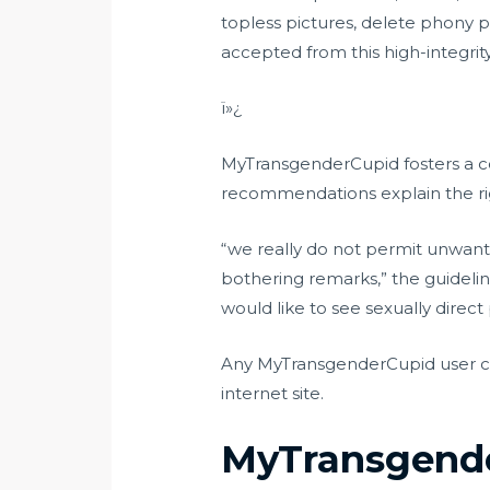
topless pictures, delete phony pr
accepted from this high-integrity 
ï»¿
MyTransgenderCupid fosters a com
recommendations explain the rigo
“we really do not permit unwan
bothering remarks,” the guidelin
would like to see sexually direct
Any MyTransgenderCupid user cau
internet site.
MyTransgende