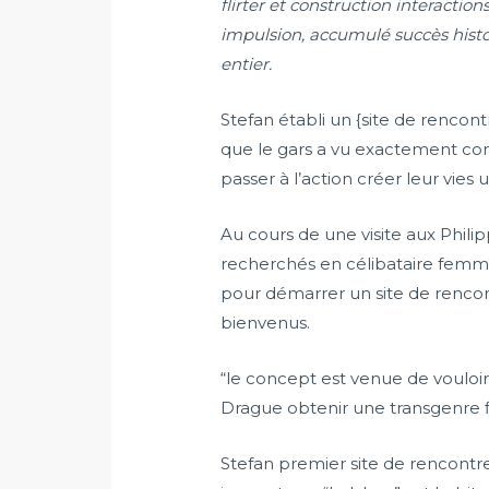
flirter et construction interacti
impulsion, accumulé succès histo
entier.
Stefan établi un {site de renco
que le gars a vu exactement comm
passer à l’action créer leur vies
Au cours de une visite aux Phi
recherchés en célibataire femmes
pour démarrer un site de rencont
bienvenus.
“le concept est venue de vouloir 
Drague
obtenir une transgenre f
Stefan premier site de rencont