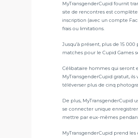
MyTransgenderCupid fournit tra
site de rencontres est complète
inscription (avec un compte Face
frais ou limitations.
Jusqu’à présent, plus de 15 000 
matches pour le Cupid Games se
Célibataire hommes qui seront e
MyTransgenderCupid gratuit, ils
téléverser plus de cinq photogra
De plus, MyTransgenderCupid user
se connecter unique enregistreme
mettre par eux-mêmes pendant 
MyTransgenderCupid prend les dev