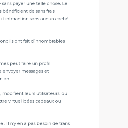
sans payer une telle chose. Le
bénéficient de sans frais
uit interaction sans aucun caché
nc ils ont fait d’innombrables
es peut faire un profil
te envoyer messages et
n an.
odifient leurs utilisateurs, ou
ttre virtuel idées cadeaux ou
. Il n’y en a pas besoin de trans