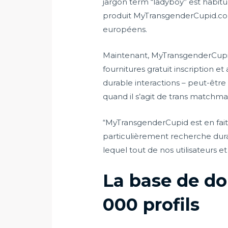
jargon term “ladyboy” est habitu
produit MyTransgenderCupid.com 
européens.
Maintenant, MyTransgenderCupid 
fournitures gratuit inscription e
durable interactions – peut-êtr
quand il s’agit de trans matchmak
“MyTransgenderCupid est en fait
particulièrement recherche durab
lequel tout de nos utilisateurs e
La base de d
000 profils