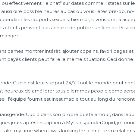
u effectivement “le chat” sur dates comme il states sur le ut
aussi dire possible heures au cas où vous l’êtes pré-op, no
ux pendant les rapports sexuels, bien sûr, si vous prêt à acce
s clients peuvent aussi choisir de publier un film de 15 se
à manger.
rans dames montrer intérêt, ajouter copains, favori pages e
 sont payés clients peut faire la même situations. Ceci don
nderCupid est leur support 24/7. Tout le monde peut cont
 est heureux de améliorer tous dilemmes people come acros
eil l’équipe fournit est inestimable tout au long du rencont
MyTransgenderCupid dans son propre quête amour, dans leque
ques jours après inscription à MyTransgenderCupid, je foun
t take my time when I was looking for a long-term relations