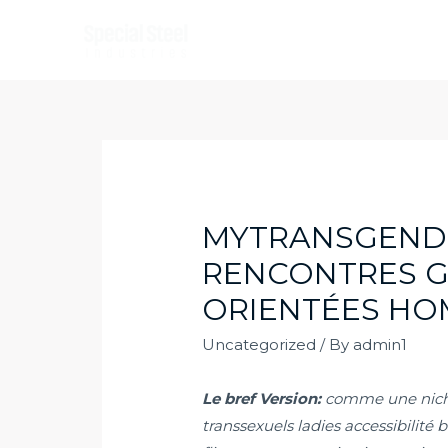
Skip
to
content
MYTRANSGENDE
RENCONTRES GI
ORIENTÉES HO
Uncategorized
/ By
admin1
Le bref Version:
comme une niche
transsexuels ladies accessibilité