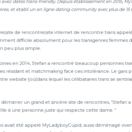
ons avec dates trans-friendly. Depuis établissement en 2015, 
ires, et établi un en ligne dating community avec plus de 15
ntre|site de rencontre|site internet de rencontre trans ap
ent difficile absolument pour les transgenres femmes décou
 un peu plus simple.
lippines en 2014, Stefan a rencontré beaucoup personnes t
 résidant et matchmaking face ces intolérance. Le gars pri
re website {où|dans lequel les célibataires trans se sentir
démarrer un grand et sincère site de rencontres, “Stefan a d
ille à une personne juste qui respecte cette dame. “
res avait été appelé MyLadyboyCupid, aussi déménagé viven