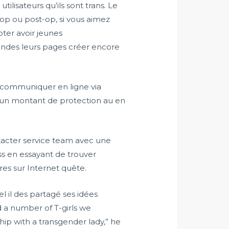
ilisateurs qu’ils sont trans. Le
-op ou post-op, si vous aimez
pter avoir jeunes
condes leurs pages créer encore
t communiquer en ligne via
ne un montant de protection au en
acter service team avec une
s en essayant de trouver
res sur Internet quête.
l il des partagé ses idées
d a number of T-girls we
hip with a transgender lady,” he