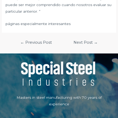
puede ser mejor comprendido cuando nosotros evaluar su
particular anterior. “
páginas especialmente interesantes
Post
←
Previous Post
Next Post
→
navigation
Masters in steel manufacturing with 70 years of
experience