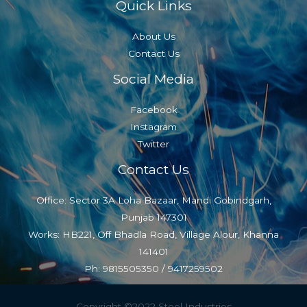
Quick Links
About Us
Contact Us
Social Media
Facebook
Instagram
Twitter
Contact Us
Office: Sector 3A Loha Bazaar, Mandi Gobindgarh,
Punjab 147301
Works: HB221, Off Bhadla Road, Village Alour, Khanna
141401
Ph: 9815505350 / 9417259502
Copyright ©2022 Steel Industries