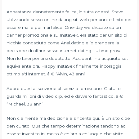
Abbastanza dannatamente felice, in tutta onestà. Stavo
utilizzando sesso online dating siti web per anni e finito per
essere mai e poi mai felice. One-day we cliccato su un
banner promozionale su InstaSex, era stato per un sito di
nicchia conosciuto come Anal.dating e io prendere la
decisione di offrire sesso internet dating il ultimo prova.
Non lo farei pentirsi dopotutto. Accidenti; ho acquisito set
equivalente ora. Happy InstaSex finalmente incoraggia
ottimo siti internet. â € “Alvin, 43 anni
Adoro questa iscrizione al servizio forniscono. Gratuito
guarda milioni di video clip, ed è davvero fantastico! â €
“Michael, 38 anni
Non c’è niente ma dedizione e sincerità qui. È un sito cioè
ben curato. Qualche tempo determinazione tendono ad
essere investito in. molto è chiaro a chiunque che visite.