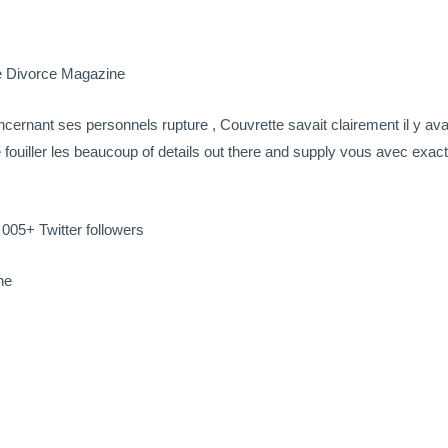
e Divorce Magazine
cernant ses personnels rupture , Couvrette savait clairement il y ava
 fouiller les beaucoup of details out there and supply vous avec exac
 005+ Twitter followers
ne