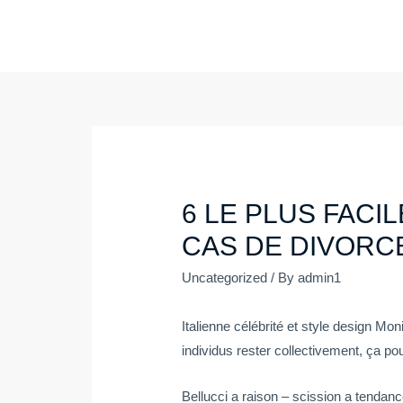
Skip
to
content
6 LE PLUS FACI
CAS DE DIVORC
Uncategorized
/ By
admin1
Italienne célébrité et style design Mo
individus rester collectivement, ça pour
Bellucci a raison – scission a tendanc