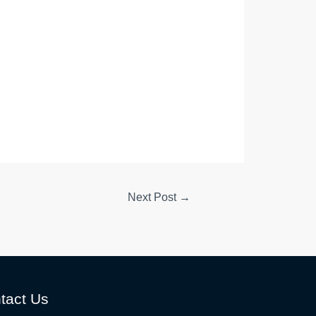
Next Post
→
tact Us