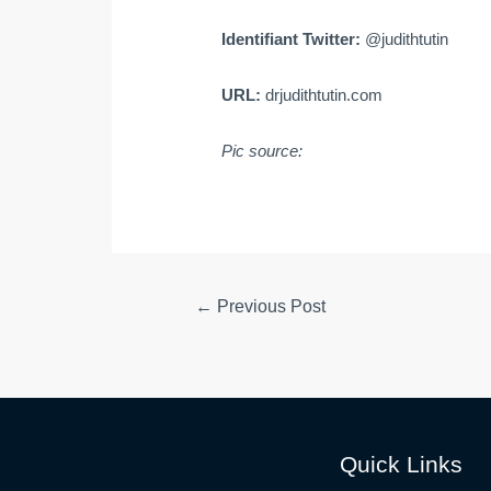
Identifiant Twitter:
@judithtutin
URL:
drjudithtutin.com
Pic source:
Post
←
Previous Post
navigation
Quick Links