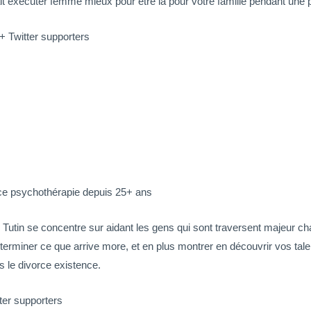
 exécuter femme mieux pour être là pour votre famille pendant une p
+ Twitter supporters
cice psychothérapie depuis 25+ ans
, Tutin se concentre sur aidant les gens qui sont traversent majeur ch
erminer ce que arrive more, et en plus montrer en découvrir vos tal
 le divorce existence.
ter supporters