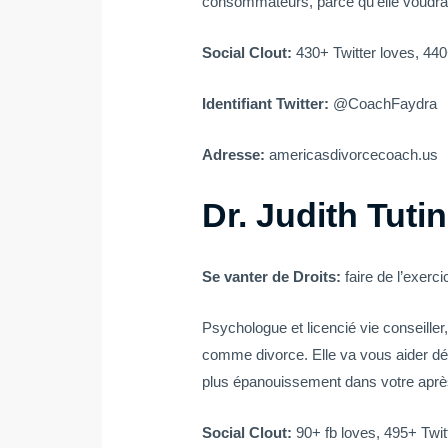
consommateurs, parce qu’elle voudrait
Social Clout:
430+ Twitter loves, 440
Identifiant Twitter:
@CoachFaydra
Adresse:
americasdivorcecoach.us
Dr. Judith Tutin
Se vanter de Droits:
faire de l’exer
Psychologue et licencié vie conseiller
comme divorce. Elle va vous aider dét
plus épanouissement dans votre après
Social Clout:
90+ fb loves, 495+ Twit